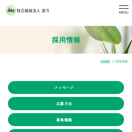
togg
navi
採用情報
HOME
採用情報
メッセージ
応募方法
募集職種